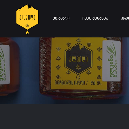
ᲛᲗᲐᲕᲐᲠᲘ
ᲩᲕᲔᲜ ᲨᲔᲡᲐᲮᲔᲑ
ᲞᲠᲝ