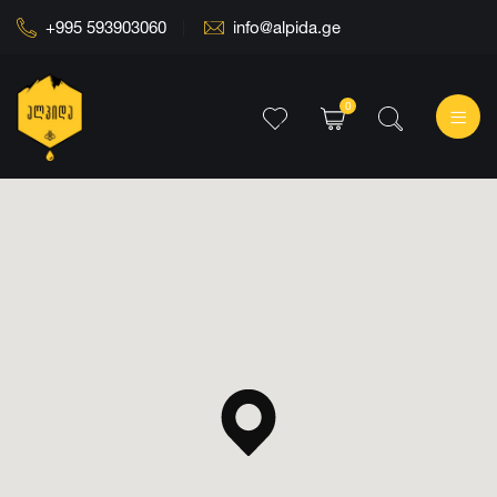
+995 593903060
info@alpida.ge
0