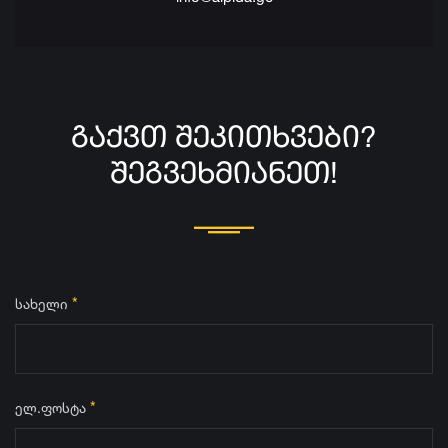
ᲒᲐᲥᲕᲗ ᲨᲔᲙᲘᲗᲮᲕᲔᲑᲘ?
ᲨᲔᲒᲕᲔᲮᲛᲘᲐᲜᲔᲗ!
*
სახელი
*
ელ.ფოსტა