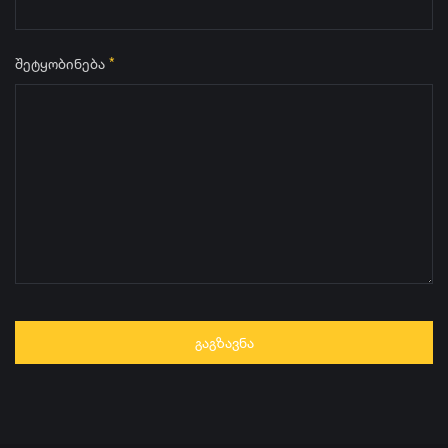
*
შეტყობინება
ᲒᲐᲒᲖᲐᲕᲜᲐ