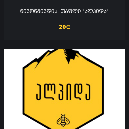
ᲜᲘᲜᲝᲬᲛᲘᲜᲓᲘᲡ ᲗᲐᲤᲚᲘ "ᲐᲚᲞᲘᲓᲐ"
20
n