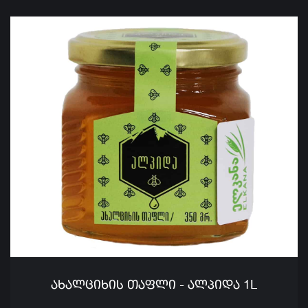
ᲐᲮᲐᲚᲪᲘᲮᲘᲡ ᲗᲐᲤᲚᲘ - ᲐᲚᲞᲘᲓᲐ 1L