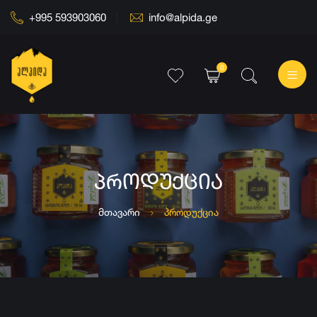
+995 593903060
info@alpida.ge
0
ᲞᲠᲝᲓᲣᲥᲪᲘᲐ
მთავარი
პროდუქცია