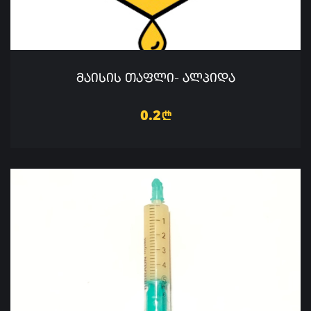
ᲛᲐᲘᲡᲘᲡ ᲗᲐᲤᲚᲘ- ᲐᲚᲞᲘᲓᲐ
0.2
n