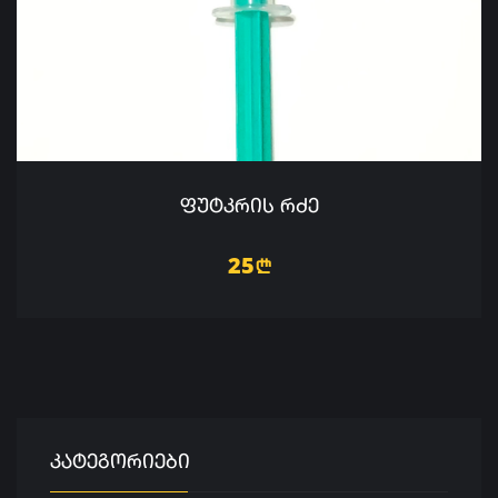
ᲤᲣᲢᲙᲠᲘᲡ ᲠᲫᲔ
25
n
ᲙᲐᲢᲔᲒᲝᲠᲘᲔᲑᲘ