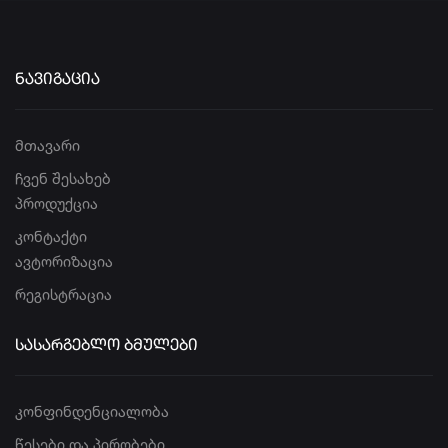
ᲜᲐᲕᲘᲒᲐᲪᲘᲐ
მთავარი
ჩვენ შესახებ
პროდუქცია
კონტაქტი
ავტორიზაცია
რეგისტრაცია
ᲡᲐᲡᲐᲠᲒᲔᲑᲚᲝ ᲑᲛᲣᲚᲔᲑᲘ
კონფინდენციალობა
წესები და პირობები