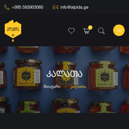
+995 593903060
info@alpida.ge
0
ᲙᲐᲚᲐᲗᲐ
მთავარი
კალათა