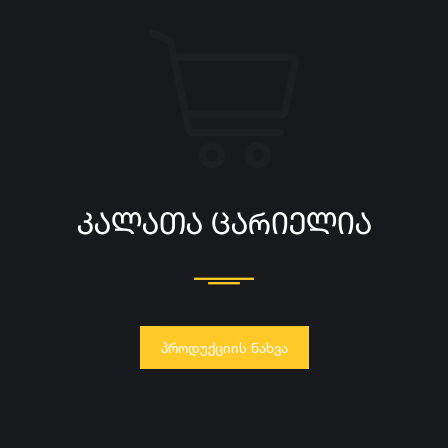
ᲙᲐᲚᲐᲗᲐ ᲪᲐᲠᲘᲔᲚᲘᲐ
ᲞᲠᲝᲓᲣᲥᲪᲘᲘᲡ ᲜᲐᲮᲕᲐ