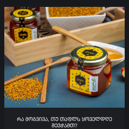
ᲠᲐ ᲛᲝᲒᲕᲘᲕᲐ, ᲗᲣ ᲗᲐᲤᲚᲡ ᲧᲝᲕᲔᲚᲓᲦᲔ
ᲨᲔᲕᲭᲐᲛᲗ?