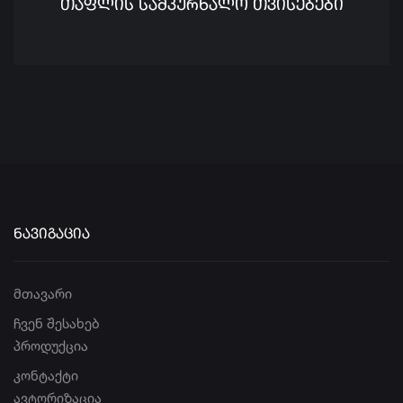
ᲗᲐᲤᲚᲘᲡ ᲡᲐᲛᲙᲣᲠᲜᲐᲚᲝ ᲗᲕᲘᲡᲔᲑᲔᲑᲘ
ᲜᲐᲕᲘᲒᲐᲪᲘᲐ
მთავარი
ჩვენ შესახებ
პროდუქცია
კონტაქტი
ავტორიზაცია