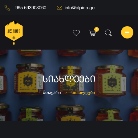
+995 593903060
info@alpida.ge
0
ᲡᲘᲐᲮᲚᲔᲔᲑᲘ
მთავარი
სიახლეები